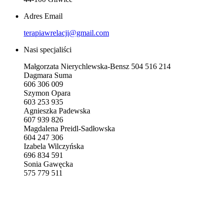
Adres Email
terapiawrelacji@gmail.com
Nasi specjaliści
Małgorzata Nierychlewska-Bensz 504 516 214
Dagmara Suma
606 306 009
Szymon Opara
603 253 935
Agnieszka Padewska
607 939 826
Magdalena Preidl-Sadłowska
604 247 306
Izabela Wilczyńska
696 834 591
Sonia Gawęcka
575 779 511
Jak do Nas trafić