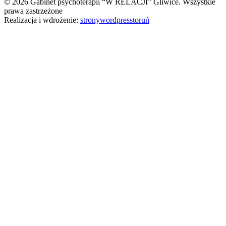
© 2026 Gabinet psychoterapii “W RELACJI” Gliwice. Wszystkie
prawa zastrzeżone
Realizacja i wdrożenie:
stronywordpresstoruń