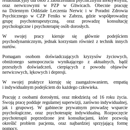
rehabilitacyjny dla osób z zaburzeniami psychicznymi afektywnymi,
oraz nerwicowymi w PZP w Gliwicach. Obecnie pracuję
na Dziennym Oddziale Leczenia Nerwic i w Poradni Zdrowia
Psychicznego w CZP Feniks w Zabrzu, gdzie współprowadzę
grupę psychoterapeutyczną, oraz prowadzę konsultację
psychologiczne i psychoterapię osób dorosłych.
W swojej pracy kieruje się głównie podejściem
psychodynamicznym, jednak korzystam również z technik innych
nurtów.
Pomagam osobom doświadczających kryzysów życiowych,
obniżonego samopoczucia wynikającego z aktualnych, bądź
przeszłych doświadczeń, cierpiących z powodu objawów
nerwicowych, lękowych i depresji.
W swojej praktyce kieruję się zaangażowaniem, empatią
i indywidualnym podejściem do każdego człowieka.
Pracuję z osobami dorosłymi, oraz młodzieżą od 16 roku życia.
Swoją pracę poddaje regularnej superwizji, zarówno indywidualnej,
jak i grupowej. W gabinecie prywatnym prowadzę wsparcie
psychologiczne, oraz psychoterapię indywidualną. Rozpoczęcie
psychoterapii poprzedzone jest konsultacjami, które pozwolą
określić problem pacjenta, oraz najbardziej sprzyjającą formę
pomocy.